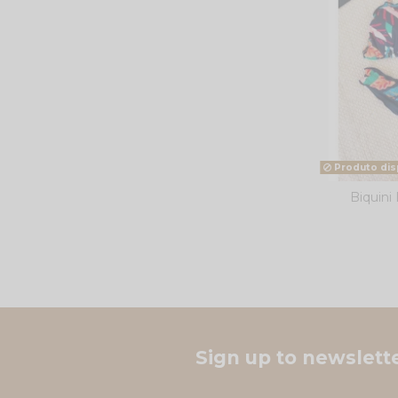
Produto dis
Biquin
Sign up to newslett