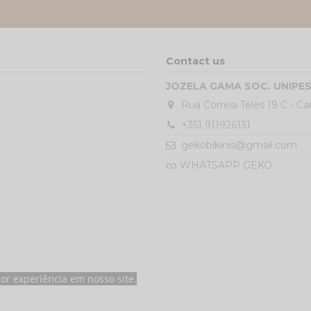
Contact us
JOZELA GAMA SOC. UNIPE
Rua Correia Teles 19 C - C
+351 911926131
gekobikinis@gmail.com
လ WHATSAPP GEKO
hor experiência em nosso site.