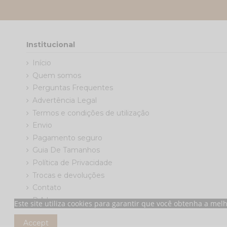
Institucional
Início
Quem somos
Perguntas Frequentes
Advertência Legal
Termos e condições de utilização
Envio
Pagamento seguro
Guia De Tamanhos
Política de Privacidade
Trocas e devoluções
Contato
R.A.L
Este site utiliza cookies para garantir que você obtenha a mel
Accept