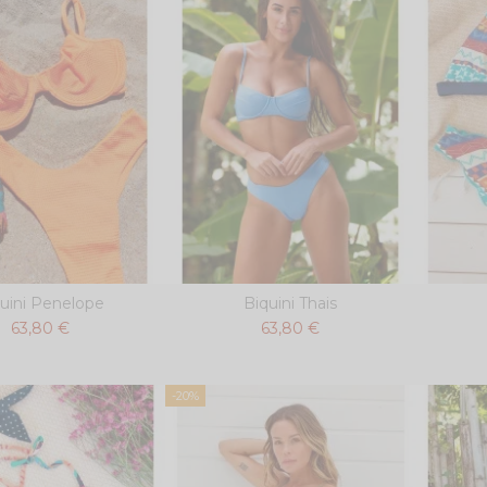
uini Penelope
Biquini Thais
63,80 €
63,80 €
-20%