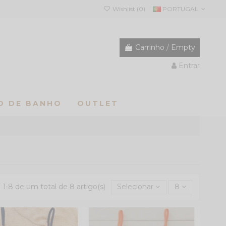
PORTUGAL
Wishlist (
0
)
Carrinho
/
Empty
Entrar
O DE BANHO
OUTLET
1-8 de um total de 8 artigo(s)
Selecionar
8