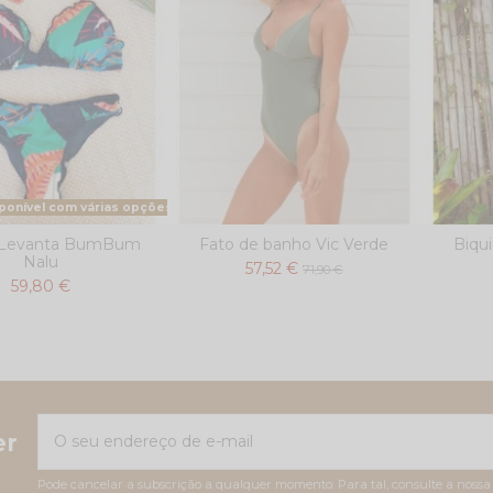
ponível com várias opções
i Levanta BumBum
Fato de banho Vic Verde
Biqu
Nalu
57,52 €
71,90 €
59,80 €
er
Pode cancelar a subscrição a qualquer momento. Para tal, consulte a nossa