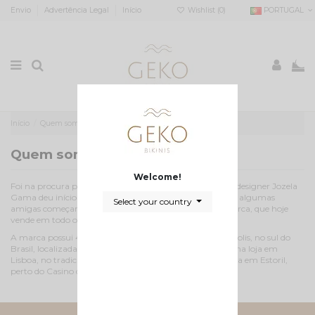
Envio
Advertência Legal
Início
Wishlist (
0
)
PORTUGAL
0
Início
Quem somos
Quem somos
Welcome!
Foi na procura pelo biquini ideal para o seu corpo, que a designer Jozela
Gama deu início à Geko Bikinis. Com o passar do tempo algumas
Select your country
amigas começaram a encomendar, e assim surgiu a marca, que hoje
vende em todo o Brasil, Itália, França, Portugal.
A marca possui 4 lojas próprias. Duas lojas em Florianópolis, no sul do
Brasil, localizadas na badalada praia do Campeche. E uma loja em
Lisboa, no tradicional bairro de Campo de Ourique e uma em Estoril,
perto do Casino de Estoril.