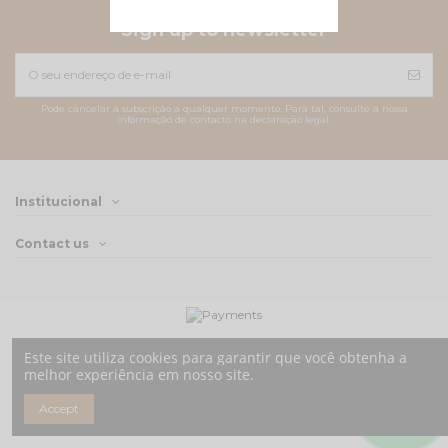
Sign up to newsletter
Pode cancelar a subscrição a qualquer momento. Para tal, consulte a nossa
informação de contacto na declaração legal.
Institucional
Contact us
Este site utiliza cookies para garantir que você obtenha a
melhor experiência em nosso site.
Accept