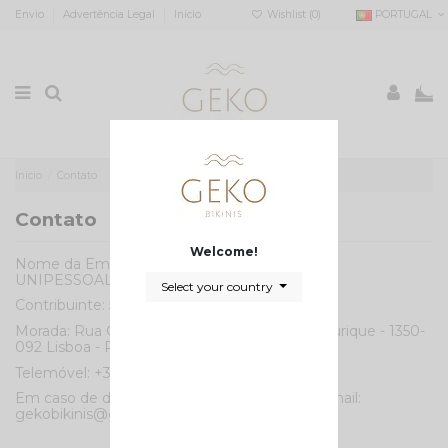
Envio
Advertência Legal
Início
Wishlist (
0
)
PORTUGAL
0
Início
Contato
Contato
Welcome!
Nome da Empresa: JOZELA GAMA SOC.
UNIPESSOAL,LDA
Select your country
Contribuinte: 514 991 119
Morada: Rua Correia Teles, 19 C - Campo de Ourique - 1350-
092 Lisboa - PT
Telemóvel: +351 - 911926131
Em caso de dúvidas entre em contato por e-mail:
gekobikinis@gmail.com