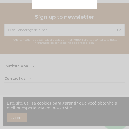
Sign up to newsletter
Pode cancelar a subscrição a qualquer momento. Para tal, consulte a nossa
informação de contacto na declaração legal.
Institucional
Contact us
Este site utiliza cookies para garantir que você obtenha a
melhor experiência em nosso site.
Accept